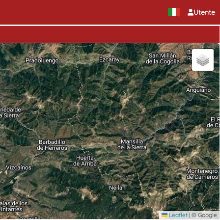
Utente
Leaflet
|
© Google