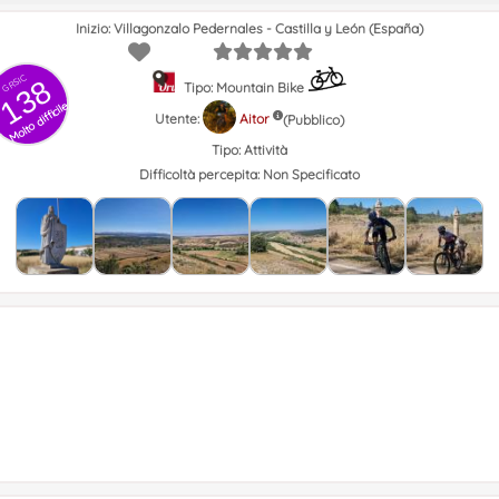
Inizio: Villagonzalo Pedernales - Castilla y León (España)
GRSIC
138
Tipo: Mountain Bike
Molto difficile
Utente:
Aitor
(Pubblico)
Tipo:
Attività
Difficoltà percepita:
Non Specificato