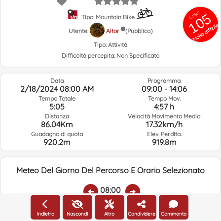
GRSIC
105
Tipo: Mountain Bike
Molto difficile
Utente:
Aitor
(Pubblico)
Tipo:
Attività
Difficoltà percepita:
Non Specificato
Data
Programma
2/18/2024 08:00 AM
09:00 - 14:06
Tempo Totale
Tempo Mov.
5:05
4:57 h
Distanza
Velocità Movimento Medio
86.04Km
17.32km/h
Guadagno di quota
Elev. Perdita.
920.2m
919.8m
Meteo Del Giorno Del Percorso E Orario Selezionato
08:00
Indietro
Nascondi
Altro
Condividere
Commento
Temp.:
Piovere:
Umidità Media:
Velocità Vento:
Indirizzo Vento: