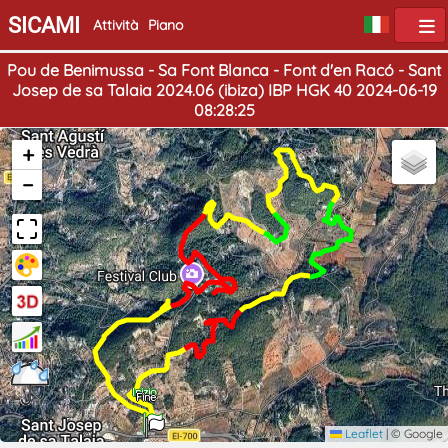
SICAMI
Attività
Piano
Pou de Benimussa - Sa Font Blanca - Font d'en Racó - Sant
Josep de sa Talaia 2024.06 (ibiza) IBP HGK 40 2024-06-19
08:28:25
+
−
Inizio
Fine
Leaflet
|
© Google