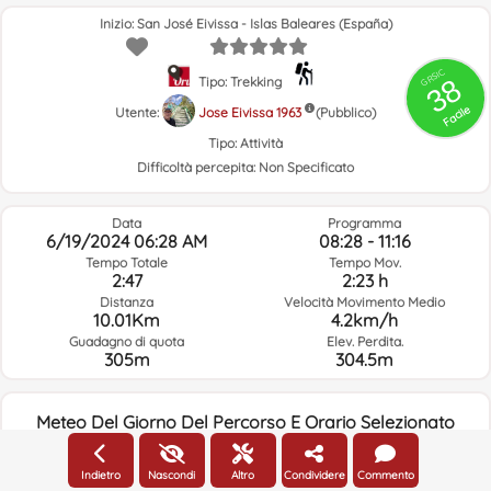
Inizio: San José Eivissa - Islas Baleares (España)
GRSIC
38
Tipo: Trekking
Facile
Utente:
Jose Eivissa 1963
(Pubblico)
Tipo:
Attività
Difficoltà percepita:
Non Specificato
Data
Programma
6/19/2024 06:28 AM
08:28 - 11:16
Tempo Totale
Tempo Mov.
2:47
2:23 h
Distanza
Velocità Movimento Medio
10.01Km
4.2km/h
Guadagno di quota
Elev. Perdita.
305m
304.5m
Meteo Del Giorno Del Percorso E Orario Selezionato
06:00
Indietro
Nascondi
Altro
Condividere
Commento