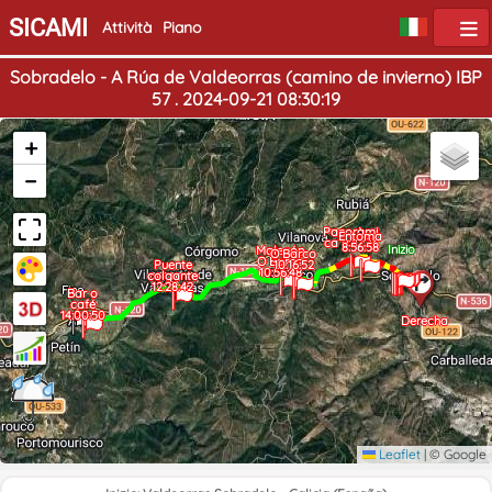
SICAMI
Attività
Piano
Sobradelo - A Rúa de Valdeorras (camino de invierno) IBP
57 . 2024-09-21 08:30:19
+
−
Panoràmi
Entoma
ca 9:10:23
8:56:58
Inizio
Malecón
O Barco
O Barco
Puente
10:16:52
10:56:48
colgante
12:28:42
Fine
Bar o
café
14:00:50
Derecha
Leaflet
|
© Google