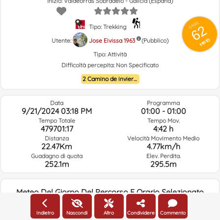
Inizio: Valdeorras Sobradelo - Galicia (España)
GRSIC
62
Tipo: Trekking
Metà
Utente:
Jose Eivissa 1963
(Pubblico)
Tipo:
Attività
Difficoltà percepita:
Non Specificato
2 Camino de invierno
Data
Programma
9/21/2024 03:18 PM
01:00 - 01:00
Tempo Totale
Tempo Mov.
479701:17
4:42 h
Distanza
Velocità Movimento Medio
22.47Km
4.77km/h
Guadagno di quota
Elev. Perdita.
252.1m
295.5m
Meteo Del Giorno Del Percorso E Orario Selezionato
NaN:NaN
Indietro
Nascondi
Altro
Condividere
Commento