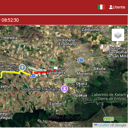
Utente
9 08:52:30
Inizio
Leaflet
|
© Google