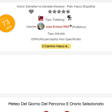
Inizio: Salvatierra Llanada Alavesa - País Vasco (España)
GRSIC
73
Tipo: Trekking
Metà
Utente:
Jose Eivissa 1963
(Pubblico)
Tipo:
Attività
Difficoltà percepita:
Non Specificato
2 Camino Vasco del interior
Meteo Del Giorno Del Percorso E Orario Selezionato