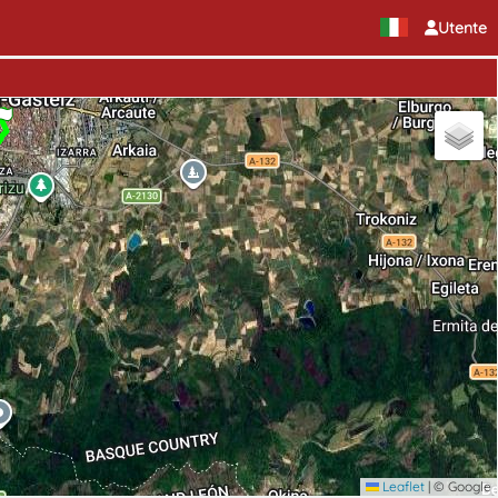
Utente
io
Leaflet
|
© Google