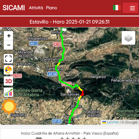
SICAMI
Attività
Piano
Estavillo - Haro 2025-01-21 09:26:31
Inizio
+
−
Fine
Leaflet
|
© Google
Inizio: Cuadrilla de Añana Armiñón - País Vasco (España)