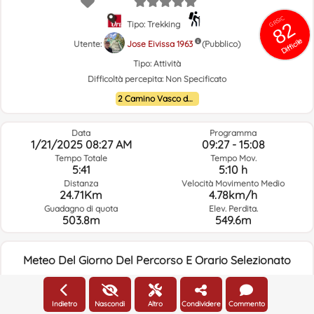
GRSIC
82
Tipo: Trekking
Difficile
Utente:
Jose Eivissa 1963
(Pubblico)
Tipo:
Attività
Difficoltà percepita:
Non Specificato
2 Camino Vasco del interior
Data
Programma
1/21/2025 08:27 AM
09:27 - 15:08
Tempo Totale
Tempo Mov.
5:41
5:10 h
Distanza
Velocità Movimento Medio
24.71Km
4.78km/h
Guadagno di quota
Elev. Perdita.
503.8m
549.6m
Meteo Del Giorno Del Percorso E Orario Selezionato
08:00
Indietro
Nascondi
Altro
Condividere
Commento