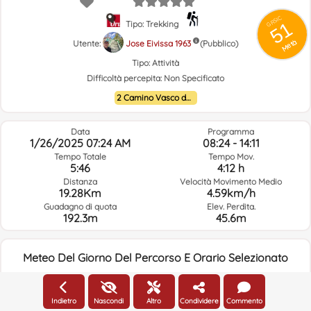
GRSIC
51
Tipo: Trekking
Metà
Utente:
Jose Eivissa 1963
(Pubblico)
Tipo:
Attività
Difficoltà percepita:
Non Specificato
2 Camino Vasco del interior
Data
Programma
1/26/2025 07:24 AM
08:24 - 14:11
Tempo Totale
Tempo Mov.
5:46
4:12 h
Distanza
Velocità Movimento Medio
19.28Km
4.59km/h
Guadagno di quota
Elev. Perdita.
192.3m
45.6m
Meteo Del Giorno Del Percorso E Orario Selezionato
07:00
Indietro
Nascondi
Altro
Condividere
Commento