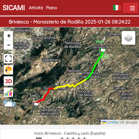
SICAMI
Attività
Piano
Briviesca - Monasterio de Rodilla 2025-01-26 08:24:22
+
Inizio
−
Fine
Leaflet
|
© Google
Inizio: Briviesca - Castilla y León (España)