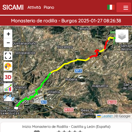
SICAMI
Attività
Piano
Monasterio de rodilla - Burgos 2025-01-27 08:26:38
+
Inizio
−
Fine
Leaflet
|
© Google
Inizio: Monasterio de Rodilla - Castilla y León (España)