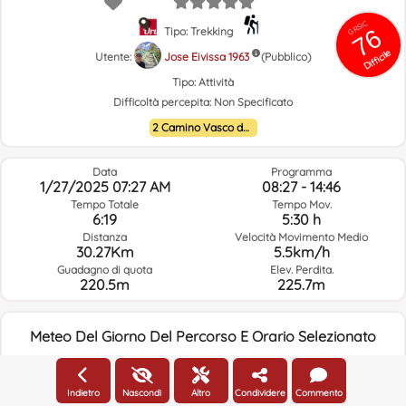
GRSIC
76
Tipo: Trekking
Difficile
Utente:
Jose Eivissa 1963
(Pubblico)
Tipo:
Attività
Difficoltà percepita:
Non Specificato
2 Camino Vasco del interior
Data
Programma
1/27/2025 07:27 AM
08:27 - 14:46
Tempo Totale
Tempo Mov.
6:19
5:30 h
Distanza
Velocità Movimento Medio
30.27Km
5.5km/h
Guadagno di quota
Elev. Perdita.
220.5m
225.7m
Meteo Del Giorno Del Percorso E Orario Selezionato
07:00
Indietro
Nascondi
Altro
Condividere
Commento