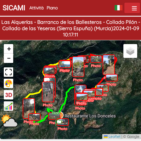
SICAMI
Attività
Piano
Las Alquerías - Barranco de los Ballesteros - Collado Pilón -
Collado de las Yeseras (Sierra Espuña) (Murcia)2024-01-09
10:17:11
+
−
Photo
Photo
Photo
Photo
Photo
Photo
Photo
Photo
Photo
Photo
Photo
Photo
Photo
Photo
Photo
Photo
Photo
Photo
Photo
Photo
Photo
Photo
Photo
Fine
Inizio
Photo
Photo
Photo
Photo
Leaflet
|
© Google