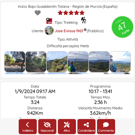
Inizio: Bajo Guadalentín Totana - Región de Murcia (España)
GRSIC
47
Tipo: Trekking
Facile
Utente:
Jose Eivissa 1963
(Pubblico)
Tipo:
Attività
Difficoltà percepita:
Metà
Data
Programma
1/9/2024 09:17 AM
10:17 - 13:41
Tempo Totale
Tempo Mov.
3:24
2:36 h
Distanza
Velocità Movimento Medio
9.42Km
3.62km/h
Guadagno di quota
Elev. Perdita.
494.1m
956.5m
Indietro
Nascondi
Altro
Condividere
Commento