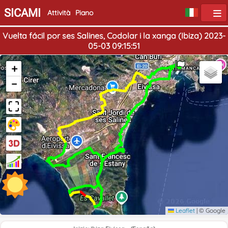
SICAMI
Attività
Piano
Vuelta fácil por ses Salines, Codolar i la xanga (Ibiza) 2023-
05-03 09:15:51
Inizio
Fine
+
−
Leaflet
|
© Google