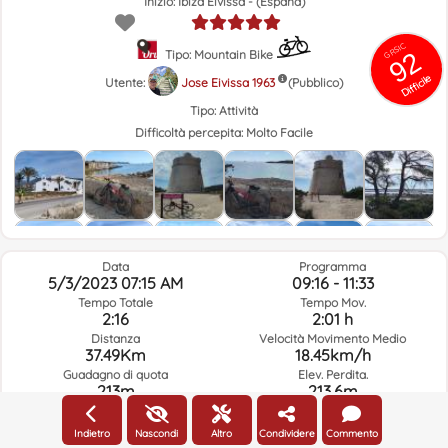
Inizio: Ibiza Eivissa - (España)
GRSIC
92
Tipo: Mountain Bike
Difficile
Utente:
Jose Eivissa 1963
(Pubblico)
Tipo:
Attività
Difficoltà percepita:
Molto Facile
Data
Programma
5/3/2023 07:15 AM
09:16 - 11:33
Tempo Totale
Tempo Mov.
2:16
2:01 h
Distanza
Velocità Movimento Medio
37.49Km
18.45km/h
Guadagno di quota
Elev. Perdita.
213m
213.6m
Indietro
Nascondi
Altro
Condividere
Commento
Meteo Del Giorno Del Percorso E Orario Selezionato