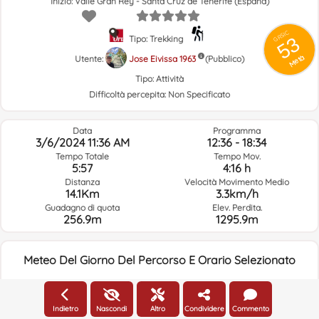
Inizio: Valle Gran Rey - Santa Cruz de Tenerife (España)
GRSIC
53
Tipo: Trekking
Metà
Utente:
Jose Eivissa 1963
(Pubblico)
Tipo:
Attività
Difficoltà percepita:
Non Specificato
Data
Programma
3/6/2024 11:36 AM
12:36 - 18:34
Tempo Totale
Tempo Mov.
5:57
4:16 h
Distanza
Velocità Movimento Medio
14.1Km
3.3km/h
Guadagno di quota
Elev. Perdita.
256.9m
1295.9m
Meteo Del Giorno Del Percorso E Orario Selezionato
11:00
Indietro
Nascondi
Altro
Condividere
Commento