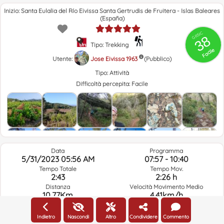
Inizio: Santa Eulalia del Río Eivissa Santa Gertrudis de Fruitera - Islas Baleares
(España)
GRSIC
38
Tipo: Trekking
Facile
Utente:
Jose Eivissa 1963
(Pubblico)
Tipo:
Attività
Difficoltà percepita:
Facile
Data
Programma
5/31/2023 05:56 AM
07:57 - 10:40
Tempo Totale
Tempo Mov.
2:43
2:26 h
Distanza
Velocità Movimento Medio
10.77Km
4.41km/h
Guadagno di quota
Elev. Perdita.
256.8m
258.9m
Indietro
Nascondi
Altro
Condividere
Commento