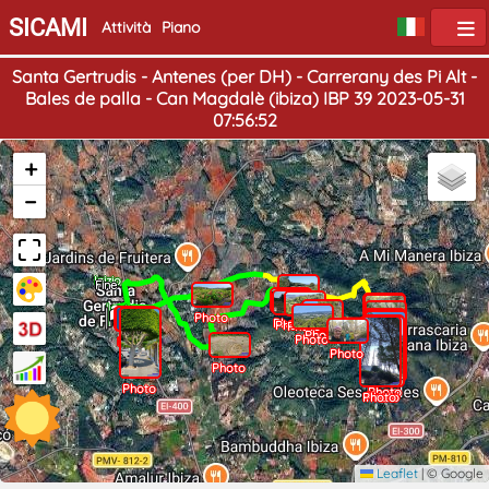
SICAMI
Attività
Piano
Santa Gertrudis - Antenes (per DH) - Carrerany des Pi Alt -
Bales de palla - Can Magdalè (ibiza) IBP 39 2023-05-31
07:56:52
+
−
Inizio
Fine
Photo
Photo
Photo
Photo
Photo
Photo
Photo
Photo
Photo
Photo
Photo
Photo
Photo
Photo
Photo
Photo
Photo
Photo
Photo
Photo
Photo
Photo
Photo
Leaflet
|
© Google