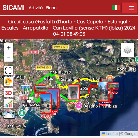
SICAMI
Attività
Piano
Circuit casa (+asfalt) (l'horta - Cas Capeto - Estanyol -
Escales - Arrapatxita - Can Lavilla (sense KTM) (ibiza) 2024-
04-01 08:49:03
+
−
Inizio
Photo
Fine
Photo
Photo
Photo
Photo
Photo
Photo
Photo
Photo
Photo
Leaflet
|
© Google