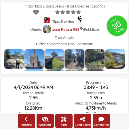
Inizio: Ibiza Eivissa Jesús - Islas Baleares (España)
GRSIC
38
Tipo: Trekking
Facile
Utente:
Jose Eivissa 1963
(Pubblico)
Tipo:
Attività
Difficoltà percepita:
Non Specificato
Data
Programma
4/1/2024 06:49 AM
08:49 - 11:45
Tempo Totale
Tempo Mov.
2:55
2:35 h
Distanza
Velocità Movimento Medio
12.28Km
4.75km/h
Guadagno di quota
Elev. Perdita.
194.8m
195.6m
Indietro
Nascondi
Altro
Condividere
Commento