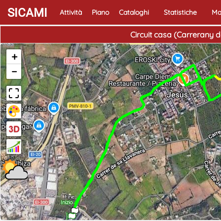
SICAMI
Attività
Piano
Cataloghi
Statistiche
Ma
Circuit casa (Carrerany d
+
−
Fine
Inizio