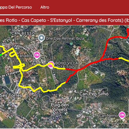
ppa Del Percorso
Altro
es Rotlo - Cas Capeto - S'Estanyol - Carrerany des Forats) (