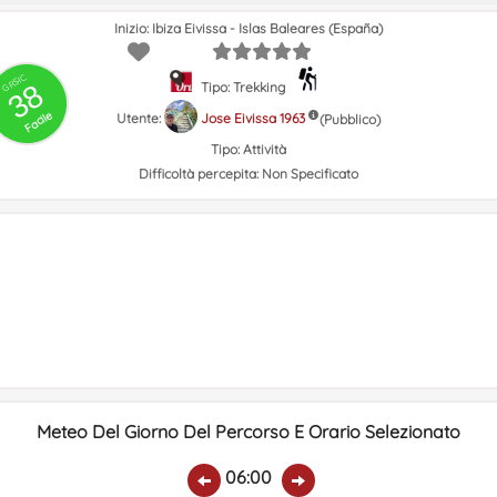
Inizio: Ibiza Eivissa - Islas Baleares (España)
GRSIC
38
Tipo: Trekking
Facile
Utente:
Jose Eivissa 1963
(Pubblico)
Tipo:
Attività
Difficoltà percepita:
Non Specificato
Meteo Del Giorno Del Percorso E Orario Selezionato
06:00