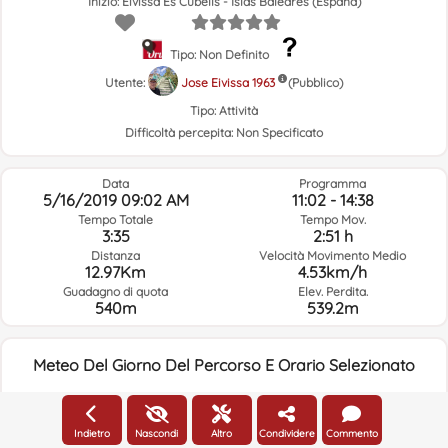
Inizio: Eivissa Es Cubells - Islas Baleares (España)
Tipo: Non Definito
Utente:
Jose Eivissa 1963
(Pubblico)
Tipo:
Attività
Difficoltà percepita:
Non Specificato
Data
Programma
5/16/2019 09:02 AM
11:02 - 14:38
Tempo Totale
Tempo Mov.
3:35
2:51 h
Distanza
Velocità Movimento Medio
12.97Km
4.53km/h
Guadagno di quota
Elev. Perdita.
540m
539.2m
Meteo Del Giorno Del Percorso E Orario Selezionato
09:00
Indietro
Nascondi
Altro
Condividere
Commento