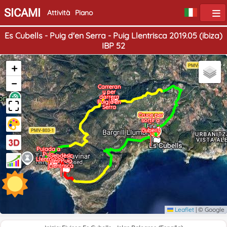
SICAMI
Attività
Piano
Es Cubells - Puig d'en Serra - Puig Llentrisca 2019.05 (ibiza)
IBP 52
+
−
Carreran
y per
darrera
Puig d'en
Serra
Cruce per
sortir a
Inizio
can
Es
Fine
Cubells
mestre
Pujada a
Puig
Geodèsic
Llentrisca
des Puig
Llentrisca
Leaflet
|
© Google