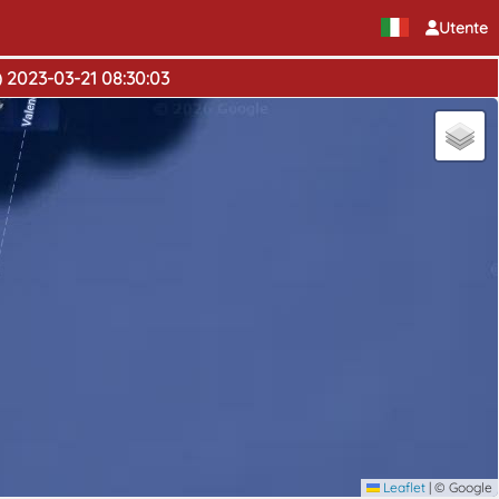
Utente
) 2023-03-21 08:30:03
Leaflet
|
© Google