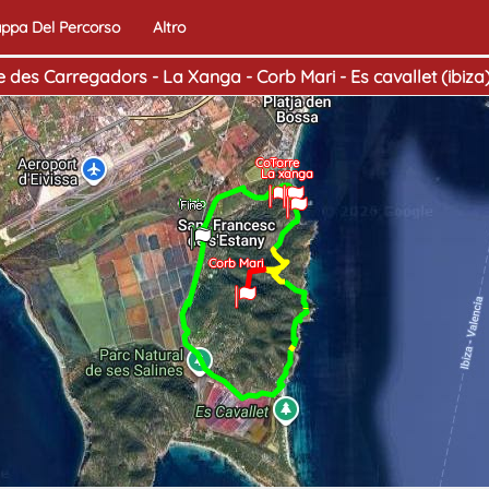
ppa Del Percorso
Altro
e des Carregadors - La Xanga - Corb Mari - Es cavallet (ibiza
Cova
Torre
La xanga
Inizio
Fine
Corb Mari