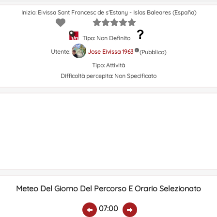
Inizio: Eivissa Sant Francesc de s'Estany - Islas Baleares (España)
Tipo: Non Definito
Utente:
Jose Eivissa 1963
(Pubblico)
Tipo:
Attività
Difficoltà percepita:
Non Specificato
Meteo Del Giorno Del Percorso E Orario Selezionato
07:00