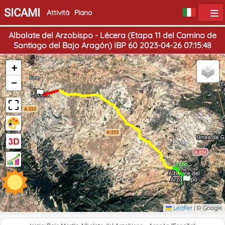
SICAMI
Attività
Piano
Albalate del Arzobispo - Lécera (Etapa 11 del Camino de
Santiago del Bajo Aragón) IBP 60 2023-04-26 07:15:48
+
Fine
−
Inizio
Leaflet
|
© Google