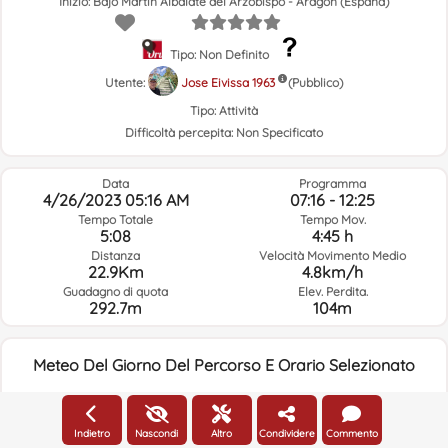
Inizio: Bajo Martín Albalate del Arzobispo - Aragón (España)
Tipo: Non Definito
Utente:
Jose Eivissa 1963
(Pubblico)
Tipo:
Attività
Difficoltà percepita:
Non Specificato
Data
Programma
4/26/2023 05:16 AM
07:16 - 12:25
Tempo Totale
Tempo Mov.
5:08
4:45 h
Distanza
Velocità Movimento Medio
22.9Km
4.8km/h
Guadagno di quota
Elev. Perdita.
292.7m
104m
Meteo Del Giorno Del Percorso E Orario Selezionato
05:00
Indietro
Nascondi
Altro
Condividere
Commento