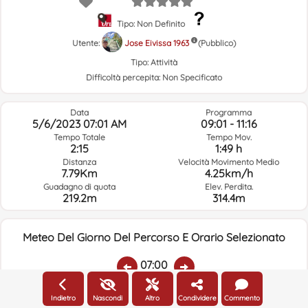
Tipo: Non Definito
Utente:
Jose Eivissa 1963
(Pubblico)
Tipo:
Attività
Difficoltà percepita:
Non Specificato
Data
Programma
5/6/2023 07:01 AM
09:01 - 11:16
Tempo Totale
Tempo Mov.
2:15
1:49 h
Distanza
Velocità Movimento Medio
7.79Km
4.25km/h
Guadagno di quota
Elev. Perdita.
219.2m
314.4m
Meteo Del Giorno Del Percorso E Orario Selezionato
07:00
Indietro
Nascondi
Altro
Condividere
Commento
Temp.:
Piovere:
Umidità Media:
Velocità Vento:
Indirizzo Vento: