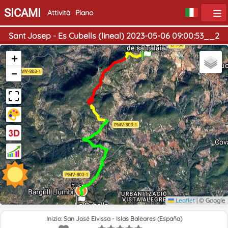
SICAMI
Attività
Piano
Sant Josep - Es Cubells (lineal) 2023-05-06 09:00:53__2
Inizio
+
−
Fine
Leaflet
|
© Google
Inizio: San José Eivissa - Islas Baleares (España)