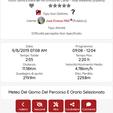
Inizio: Santa Eulalia del Río Eivissa es Canar - Islas Baleares (España)
Tipo: Non Definito
Utente:
Jose Eivissa 1963
(Pubblico)
Tipo:
Attività
Difficoltà percepita:
Non Specificato
Data
Programma
9/8/2019 07:08 AM
09:08 - 12:04
Tempo Totale
Tempo Mov.
2:55
2:20 h
Distanza
Velocità Movimento Medio
11.18Km
4.78km/h
Guadagno di quota
Elev. Perdita.
219.9m
229.8m
Meteo Del Giorno Del Percorso E Orario Selezionato
07:00
Indietro
Nascondi
Altro
Condividere
Commento