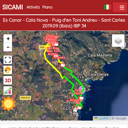
SICAMI
Attività
Piano
Es Canar - Cala Nova - Puig d'en Toni Andreu - Sant Carles
2019.09 (ibiza) IBP 34
Sant
+
Font de
Trull de
Carles de
Peralta
Can
Peralta
Andreu
−
Cim Puig
d'en Toni
Andreu
Pujada
Cala
Nova
Platja es
Es Canar
Inizio
Fine
canar
Leaflet
|
© Google