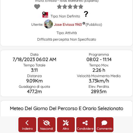
Inizio: Eivissa - Islas Baleares (España)
Tipo: Non Definito
Utente:
Jose Eivissa 1963
(Pubblico)
Tipo:
Attività
Difficoltà percepita:
Non Specificato
Data
Programma
7/18/2023 06:02 AM
08:02 - 11:14
Tempo Totale
Tempo Mov.
3:11
2:26 h
Distanza
Velocità Movimento Medio
9.09Km
3.73km/h
Guadagno di quota
Elev. Perdita.
477.2m
289.5m
Meteo Del Giorno Del Percorso E Orario Selezionato
06:00
Indietro
Nascondi
Altro
Condividere
Commento