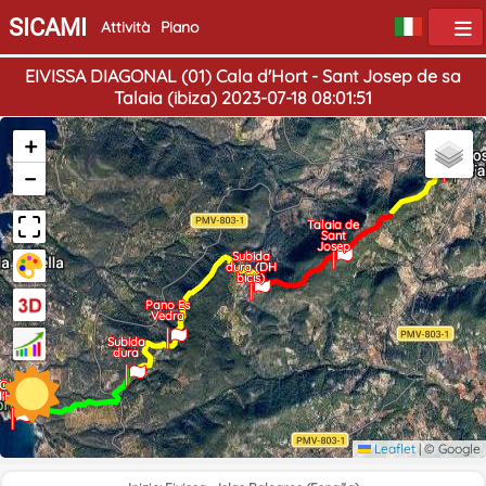
SICAMI
Attività
Piano
EIVISSA DIAGONAL (01) Cala d'Hort - Sant Josep de sa
Talaia (ibiza) 2023-07-18 08:01:51
Sant
+
Fine
Josep
−
Talaia de
Sant
Josep
Subida
dura (DH
bicis)
Pano Es
Vedra
Subida
dura
Inizio
Cala
d'Hort
Leaflet
|
© Google