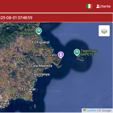
Utente
023-08-01 07:48:59
Leaflet
|
© Google