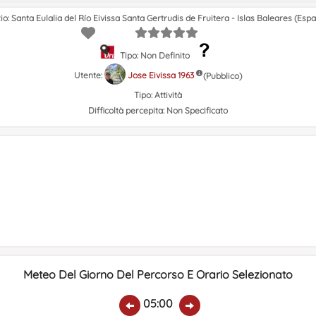
zio: Santa Eulalia del Río Eivissa Santa Gertrudis de Fruitera - Islas Baleares (Esp
Tipo: Non Definito
Utente:
Jose Eivissa 1963
(Pubblico)
Tipo:
Attività
Difficoltà percepita:
Non Specificato
Meteo Del Giorno Del Percorso E Orario Selezionato
05:00