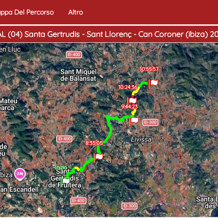
ppa Del Percorso
Altro
(04) Santa Gertrudis - Sant Llorenç - Can Coroner (ibiza) 2
10:55:57
Fine
10:24:36
9:44:23
8:35:05
Inizio