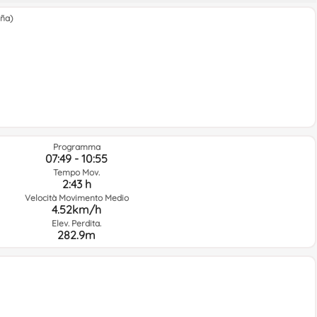
aña)
Programma
07:49 - 10:55
Tempo Mov.
2:43 h
Velocità Movimento Medio
4.52km/h
Elev. Perdita.
282.9m