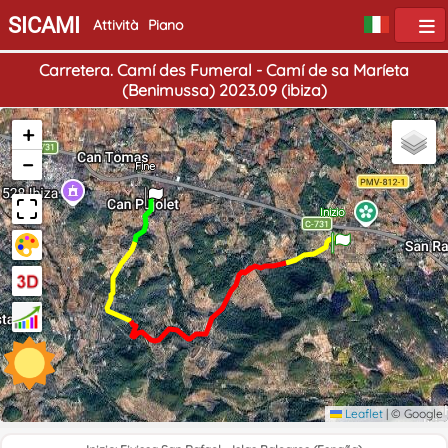
SICAMI
Attività
Piano
Carretera. Camí des Fumeral - Camí de sa Maríeta
(Benimussa) 2023.09 (ibiza)
+
−
Fine
Inizio
Leaflet
|
© Google