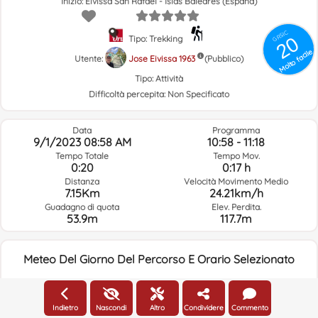
Inizio: Eivissa San Rafael - Islas Baleares (España)
GRSIC
20
Tipo: Trekking
Molto facile
Utente:
Jose Eivissa 1963
(Pubblico)
Tipo:
Attività
Difficoltà percepita:
Non Specificato
Data
Programma
9/1/2023 08:58 AM
10:58 - 11:18
Tempo Totale
Tempo Mov.
0:20
0:17 h
Distanza
Velocità Movimento Medio
7.15Km
24.21km/h
Guadagno di quota
Elev. Perdita.
53.9m
117.7m
Meteo Del Giorno Del Percorso E Orario Selezionato
08:00
Indietro
Nascondi
Altro
Condividere
Commento