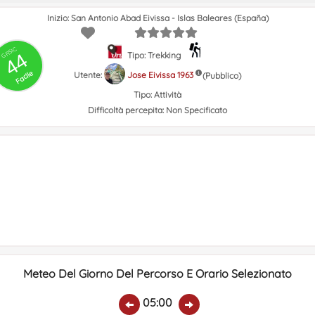
Inizio: San Antonio Abad Eivissa - Islas Baleares (España)
GRSIC
44
Tipo: Trekking
Facile
Utente:
Jose Eivissa 1963
(Pubblico)
Tipo:
Attività
Difficoltà percepita:
Non Specificato
Meteo Del Giorno Del Percorso E Orario Selezionato
05:00