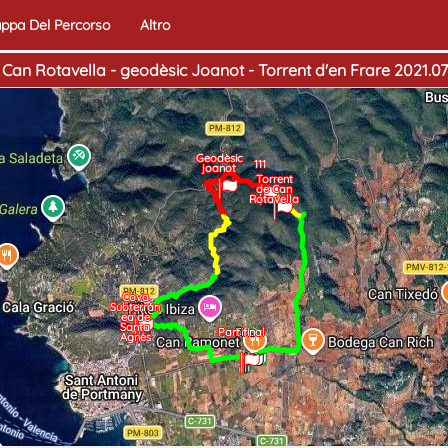
ppa Del Percorso
Altro
 Can Rotavella - geodèsic Joanot - Torrent d'en Frare 2021.07 
Geodèsic
111
joanot
Torrent
de Can
Rotavella
Cova
Subterrán
ea de
Santa
Inizio
Part final
Fine
Agnès