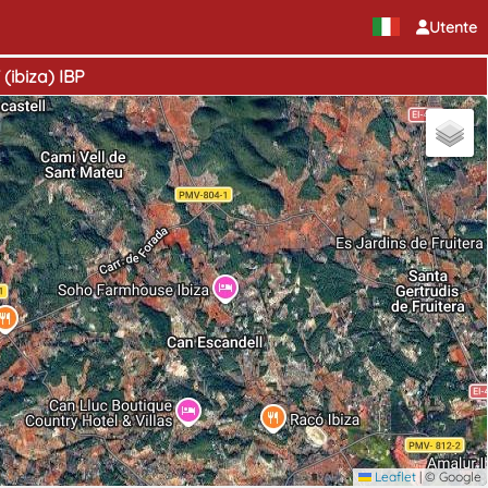
Utente
(ibiza) IBP
Leaflet
|
© Google