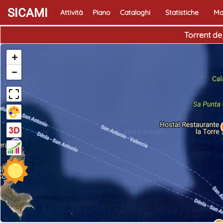
SICAMI
Attività
Piano
Cataloghi
Statistiche
Ma
Torrent de
+
−