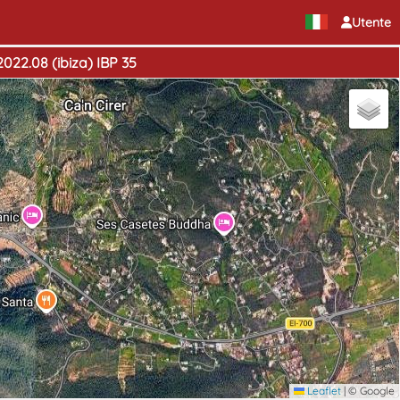
Utente
022.08 (ibiza) IBP 35
Leaflet
|
© Google