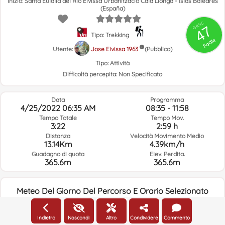
Inizio: Santa Eulalia del Río Eivissa Urbanització Cala Llonga - Islas Baleares
(España)
GRSIC
47
Tipo: Trekking
Facile
Utente:
Jose Eivissa 1963
(Pubblico)
Tipo:
Attività
Difficoltà percepita:
Non Specificato
Data
Programma
4/25/2022 06:35 AM
08:35 - 11:58
Tempo Totale
Tempo Mov.
3:22
2:59 h
Distanza
Velocità Movimento Medio
13.14Km
4.39km/h
Guadagno di quota
Elev. Perdita.
365.6m
365.6m
Meteo Del Giorno Del Percorso E Orario Selezionato
06:00
Indietro
Nascondi
Altro
Condividere
Commento