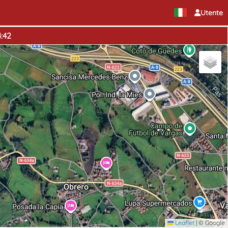
Utente
:42
Leaflet
|
© Google