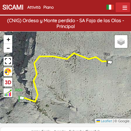
SICAMI
Attività
Piano
(CNIG) Ordesa y Monte perdido - SA Faja de las Olas -
Principal
+
−
Fine
Inizio
Leaflet
|
© Google