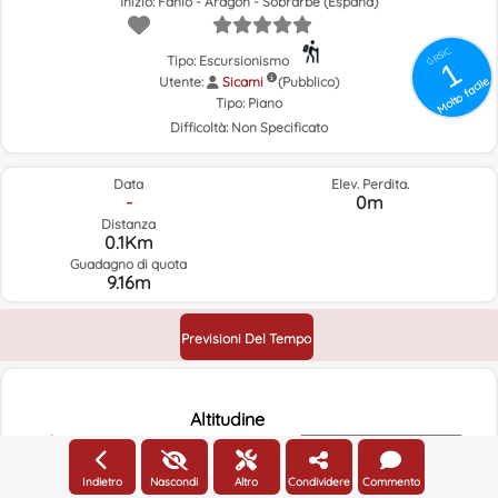
Inizio: Fanlo - Aragón - Sobrarbe (España)
GRSIC
Tipo: Escursionismo
1
Utente:
Sicami
Molto facile
(Pubblico)
Tipo:
Piano
Difficoltà:
Non Specificato
Data
Elev. Perdita.
-
0m
Distanza
0.1Km
Guadagno di quota
9.16m
Previsioni Del Tempo
Altitudine
2335m
Altitudine
Indietro
Nascondi
Altro
Condividere
Commento
2330m