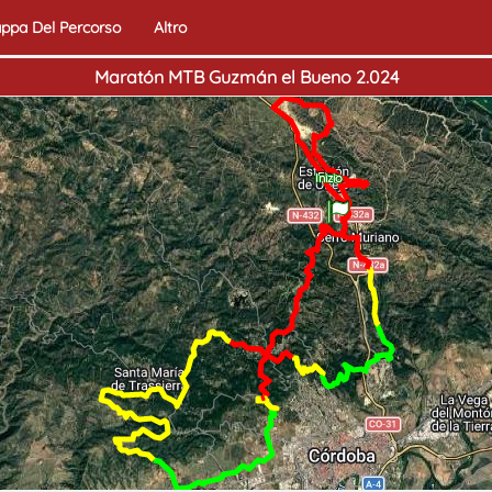
ppa Del Percorso
Altro
Maratón MTB Guzmán el Bueno 2.024
Fine
Inizio