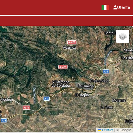
Utente
Leaflet
|
© Google