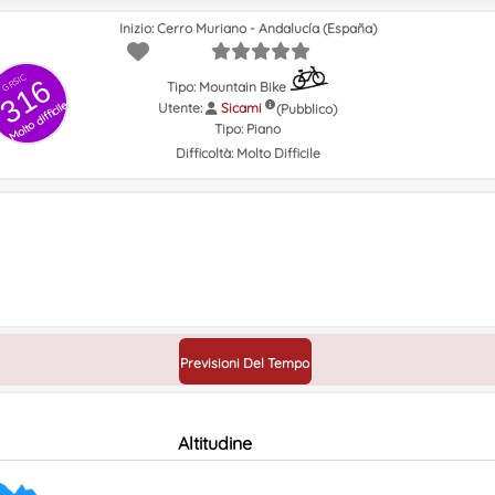
Inizio: Cerro Muriano - Andalucía (España)
GRSIC
316
Tipo: Mountain Bike
Molto difficile
Utente:
Sicami
(Pubblico)
Tipo:
Piano
Difficoltà:
Molto Difficile
Previsioni Del Tempo
Altitudine