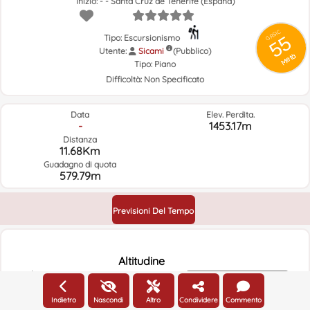
Inizio: - - Santa Cruz de Tenerife (España)
GRSIC
55
Tipo: Escursionismo
Utente:
Sicami
(Pubblico)
Metà
Tipo:
Piano
Difficoltà:
Non Specificato
Data
Elev. Perdita.
-
1453.17m
Distanza
11.68Km
Guadagno di quota
579.79m
Previsioni Del Tempo
Altitudine
1400m
Altitudine
Indietro
Nascondi
Altro
Condividere
Commento