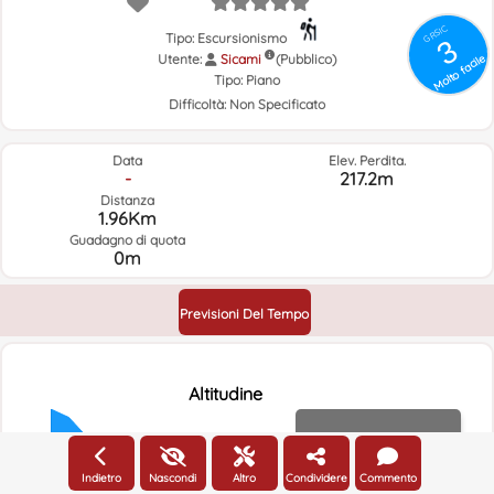
GRSIC
Tipo: Escursionismo
3
Utente:
Sicami
Molto facile
(Pubblico)
Tipo:
Piano
Difficoltà:
Non Specificato
Data
Elev. Perdita.
-
217.2m
Distanza
1.96Km
Guadagno di quota
0m
Previsioni Del Tempo
Altitudine
Altitudine
600m
Indietro
Nascondi
Altro
Condividere
Commento
550m