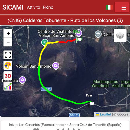
SICAMI
Attività
Piano
(CNIG) Calderas Taburiente - Ruta de los Volcanes (3)
+
Inizio
−
Fine
Leaflet
|
© Google
Inizio: Los Canarios (Fuencaliente) - - Santa Cruz de Tenerife (España)