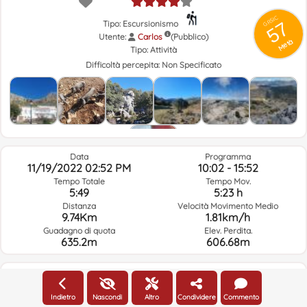
GRSIC
57
Tipo: Escursionismo
Utente:
Carlos
(Pubblico)
Metà
Tipo:
Attività
Difficoltà percepita:
Non Specificato
Data
Programma
11/19/2022 02:52 PM
10:02 - 15:52
Tempo Totale
Tempo Mov.
5:49
5:23 h
Distanza
Velocità Movimento Medio
9.74Km
1.81km/h
Guadagno di quota
Elev. Perdita.
635.2m
606.68m
Meteo Del Giorno Del Percorso E Orario Selezionato
Indietro
Nascondi
Altro
Condividere
Commento