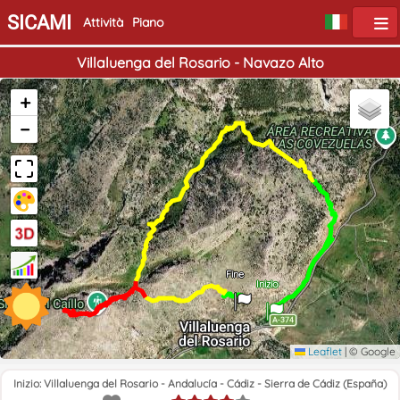
SICAMI
Attività
Piano
Villaluenga del Rosario - Navazo Alto
+
−
Fine
Inizio
Leaflet
|
© Google
Inizio: Villaluenga del Rosario - Andalucía - Cádiz - Sierra de Cádiz (España)