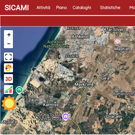
SICAMI
Attività
Piano
Cataloghi
Statistiche
Ma
+
−