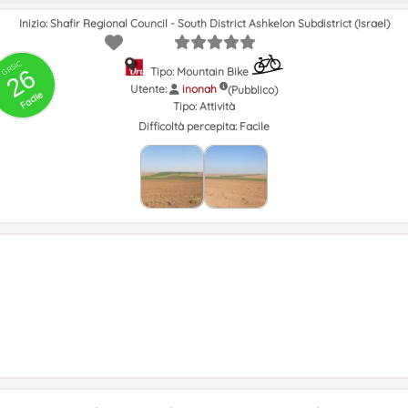
Inizio: Shafir Regional Council - South District Ashkelon Subdistrict (Israel)
GRSIC
26
Tipo: Mountain Bike
Utente:
inonah
(Pubblico)
Facile
Tipo:
Attività
Difficoltà percepita:
Facile