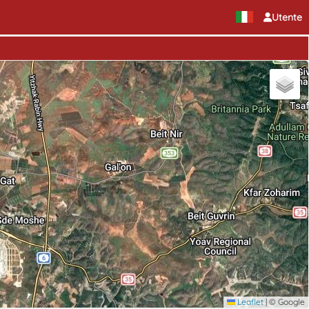
Utente
Leaflet
|
© Google