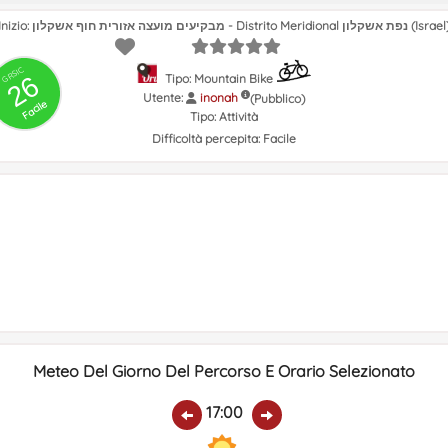
Inizio: מבקיעים מועצה אזורית חוף אשקלון - Distrito Meridional נפת אשקלון (Isr
GRSIC
26
Tipo: Mountain Bike
Utente:
inonah
(Pubblico)
Facile
Tipo:
Attività
Difficoltà percepita:
Facile
Meteo Del Giorno Del Percorso E Orario Selezionato
17:00