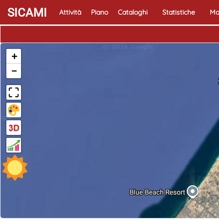
SICAMI
Attività
Piano
Cataloghi
Statistiche
Ma
+
−