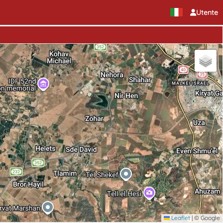
Utente
Leaflet
|
© Google