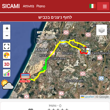
SICAMI
Attività
Piano
לחוף ניצנים בכביש
+
−
Inizio
Fine
0013478
0013479
Leaflet
|
© Google
Inizio: - ()