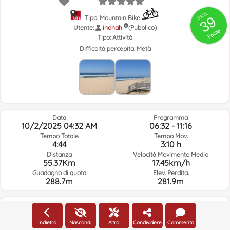
GRSIC
39
Tipo: Mountain Bike
Utente:
inonah
(Pubblico)
Facile
Tipo:
Attività
Difficoltà percepita:
Metà
Data
Programma
10/2/2025 04:32 AM
06:32 - 11:16
Tempo Totale
Tempo Mov.
4:44
3:10 h
Distanza
Velocità Movimento Medio
55.37Km
17.45km/h
Guadagno di quota
Elev. Perdita.
288.7m
281.9m
Meteo Del Giorno Del Percorso E Orario Selezionato
Indietro
Nascondi
Altro
Condividere
Commento