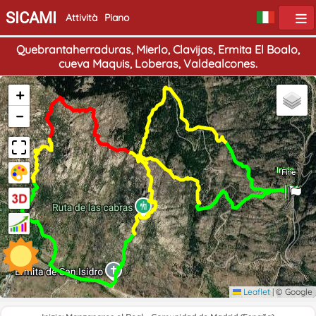
SICAMI
Attività
Piano
Quebrantaherraduras, Mierlo, Clavijas, Ermita El Boalo,
cueva Maquis, Loberas, Valdealcones.
+
−
Inizio
Fine
Leaflet
|
© Google