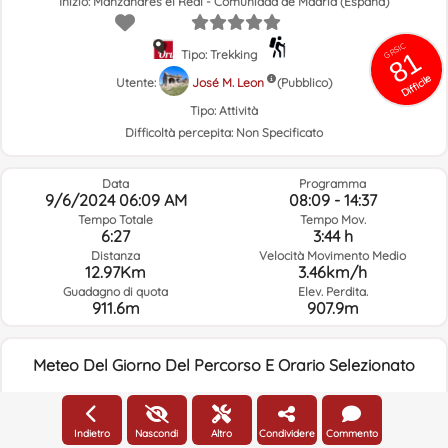
Inizio: Manzanares el Real - Comunidad de Madrid (España)
GRSIC
81
Tipo: Trekking
Difficile
Utente:
José M. Leon
(Pubblico)
Tipo:
Attività
Difficoltà percepita:
Non Specificato
Data
Programma
9/6/2024 06:09 AM
08:09 - 14:37
Tempo Totale
Tempo Mov.
6:27
3:44 h
Distanza
Velocità Movimento Medio
12.97Km
3.46km/h
Guadagno di quota
Elev. Perdita.
911.6m
907.9m
Meteo Del Giorno Del Percorso E Orario Selezionato
06:00
Indietro
Nascondi
Altro
Condividere
Commento