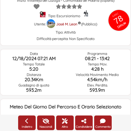
Inizio: Villavieja del Lozoya - Comunidad de Madrid (España)
GRSIC
78
Tipo: Escursionismo
Difficile
Utente:
José M. Leon
(Pubblico)
Tipo:
Attività
Difficoltà percepita:
Non Specificato
Data
Programma
12/18/2024 07:21 AM
08:21 - 13:42
Tempo Totale
Tempo Mov.
5:20
4:28 h
Distanza
Velocità Movimento Medio
20.34Km
4.54km/h
Guadagno di quota
Elev. Perdita.
593.2m
593.9m
Meteo Del Giorno Del Percorso E Orario Selezionato
07:00
Indietro
Nascondi
Altro
Condividere
Commento