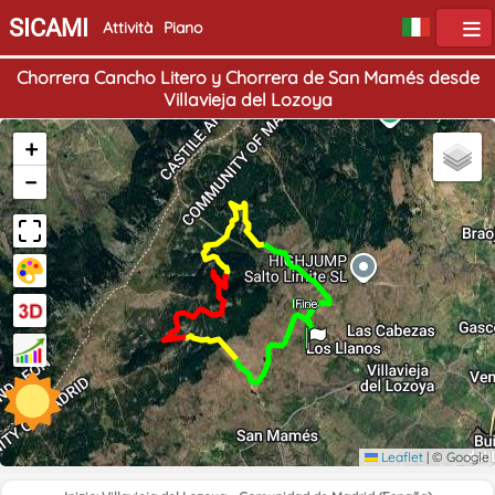
SICAMI
Attività
Piano
Chorrera Cancho Litero y Chorrera de San Mamés desde
Villavieja del Lozoya
+
−
Inizio
Fine
Leaflet
|
© Google