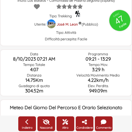
Inizio: Los Baldíos - Comunidad de Madrid Segovia (España)
GRSIC
47
Tipo: Trekking
Facile
Utente:
José M. Leon
(Pubblico)
Tipo:
Attività
Difficoltà percepita:
Facile
Data
Programma
8/10/2023 07:21 AM
09:21 - 13:29
Tempo Totale
Tempo Mov.
4:07
3:29 h
Distanza
Velocità Movimento Medio
14.75Km
4.22km/h
Guadagno di quota
Elev. Perdita.
304.52m
949.09m
Meteo Del Giorno Del Percorso E Orario Selezionato
07:00
Indietro
Nascondi
Altro
Condividere
Commento