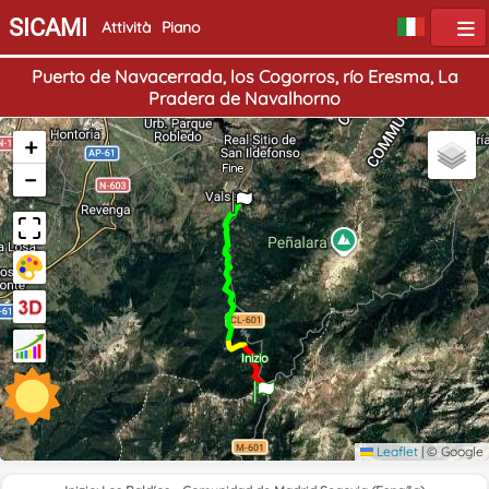
SICAMI
Attività
Piano
Puerto de Navacerrada, los Cogorros, río Eresma, La
Pradera de Navalhorno
+
Fine
−
Inizio
Leaflet
|
© Google