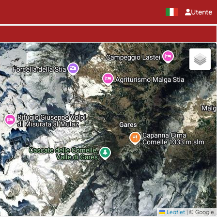
Utente
Leaflet
|
© Google