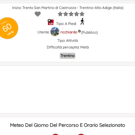
Inizio: Trento San Martino di Castrozza - Trentino-Alto Adige (Italia)
GRSIC
60
Tipo: A Piedi
Metà
Utente:
ricchiardo
(Pubblico)
Tipo:
Attività
Difficoltà percepita:
Metà
Trentino
Meteo Del Giorno Del Percorso E Orario Selezionato