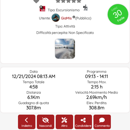
GRSIC
30
Tipo: Escursionismo
Facile
Utente:
GiaMis
(Pubblico)
Tipo:
Attività
Difficoltà percepita:
Non Specificato
Data
Programma
12/21/2024 08:13 AM
09:13 - 14:11
Tempo Totale
Tempo Mov.
4:58
2:15 h
Distanza
Velocità Movimento Medio
6.1Km
2.69km/h
Guadagno di quota
Elev. Perdita.
307.8m
308.8m
Meteo Del Giorno Del Percorso E Orario Selezionato
Indietro
Nascondi
Altro
Condividere
Commento