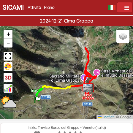
SICAMI
Attività
Piano
2024-12-21 Cima Grappa
+
−
Fine
Inizio
Cima
Grappa
Leaflet
|
© Google
Inizio: Treviso Borso del Grappa - Veneto (Italia)