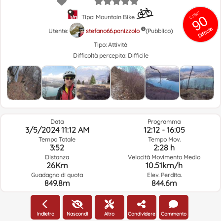
GRSIC
90
Tipo: Mountain Bike
Difficile
Utente:
stefano66.panizzolo
(Pubblico)
Tipo:
Attività
Difficoltà percepita:
Difficile
Data
Programma
3/5/2024 11:12 AM
12:12 - 16:05
Tempo Totale
Tempo Mov.
3:52
2:28 h
Distanza
Velocità Movimento Medio
26Km
10.51km/h
Guadagno di quota
Elev. Perdita.
849.8m
844.6m
Meteo Del Giorno Del Percorso E Orario Selezionato
Indietro
Nascondi
Altro
Condividere
Commento