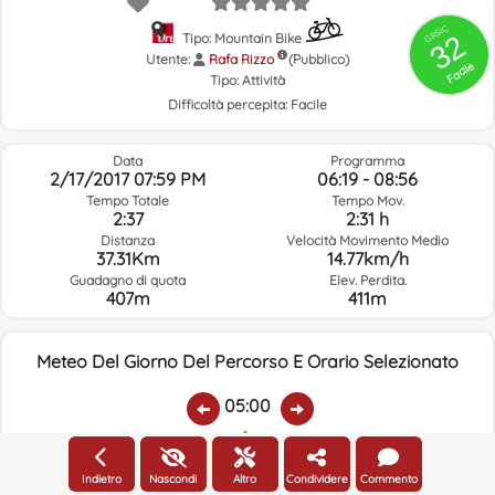
GRSIC
32
Tipo: Mountain Bike
Utente:
Rafa Rizzo
(Pubblico)
Facile
Tipo:
Attività
Difficoltà percepita:
Facile
Data
Programma
2/17/2017 07:59 PM
06:19 - 08:56
Tempo Totale
Tempo Mov.
2:37
2:31 h
Distanza
Velocità Movimento Medio
37.31Km
14.77km/h
Guadagno di quota
Elev. Perdita.
407m
411m
Meteo Del Giorno Del Percorso E Orario Selezionato
05:00
Temp.:
Piovere:
Umidità Media:
Velocità Vento:
Indirizzo Vento:
Indietro
Nascondi
Altro
Condividere
Commento
13.4ºC
0
81%
6.6km/h