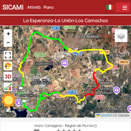
SICAMI
Attività
Piano
La Esperanza-La Unión-Los Camachos
+
−
Fine
Inizio
Leaflet
|
© Google
Inizio: Cartagena - Región de Murcia ()