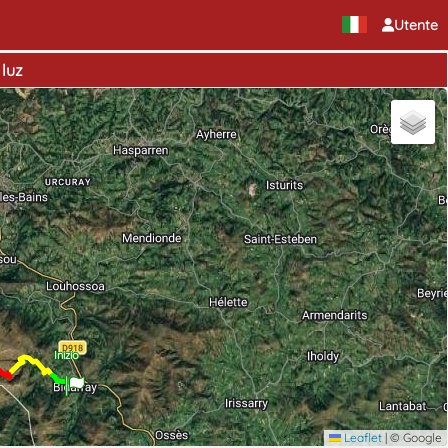
Utente
 luz
Inizio
Leaflet
|
© Google