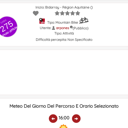
Inizio: Bidarray - Région Aquitaine ()
GRSIC
275
Tipo: Mountain Bike
Molto difficile
Utente:
arpones
(Pubblico)
Tipo:
Attività
Difficoltà percepita:
Non Specificato
Meteo Del Giorno Del Percorso E Orario Selezionato
16:00