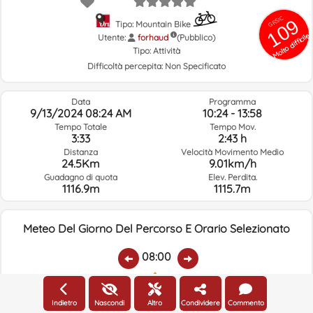
GRSIC
109
Tipo: Mountain Bike
Molto difficile
Utente:
forhaud
(Pubblico)
Tipo:
Attività
Difficoltà percepita:
Non Specificato
Data
Programma
9/13/2024 08:24 AM
10:24 - 13:58
Tempo Totale
Tempo Mov.
3:33
2:43 h
Distanza
Velocità Movimento Medio
24.5Km
9.01km/h
Guadagno di quota
Elev. Perdita.
1116.9m
1115.7m
Meteo Del Giorno Del Percorso E Orario Selezionato
08:00
Temp.:
Piovere:
Umidità Media:
Velocità Vento:
Indirizzo Vento:
Indietro
Nascondi
Altro
Condividere
Commento
18.9ºC
0
36%
15.5km/h