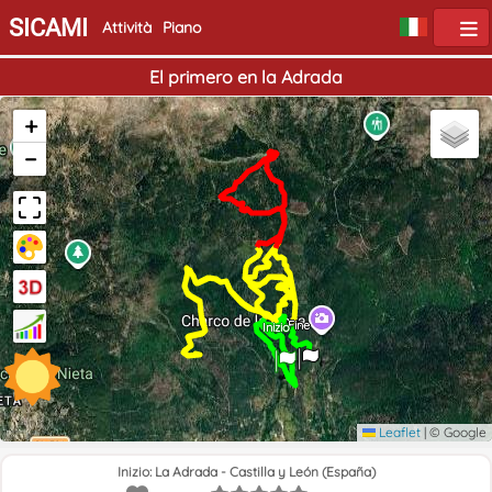
SICAMI
Attività
Piano
El primero en la Adrada
+
−
Fine
Inizio
Leaflet
|
© Google
Inizio: La Adrada - Castilla y León (España)