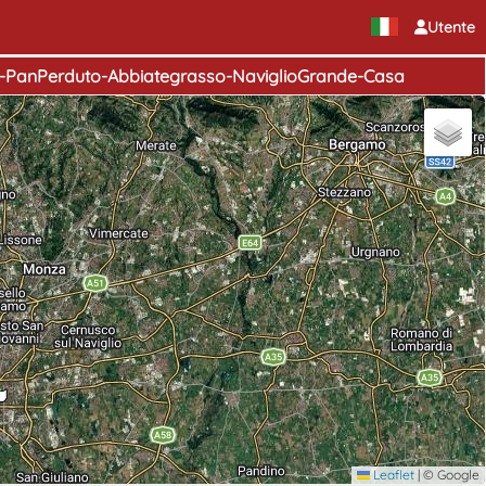
Utente
e-PanPerduto-Abbiategrasso-NaviglioGrande-Casa
Leaflet
|
© Google