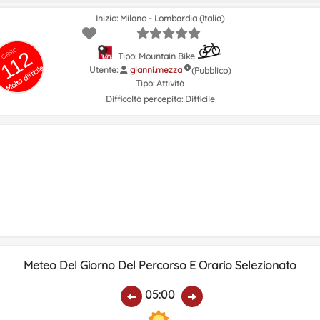
Inizio: Milano - Lombardia (Italia)
GRSIC
112
Tipo: Mountain Bike
Molto difficile
Utente:
gianni.mezza
(Pubblico)
Tipo:
Attività
Difficoltà percepita:
Difficile
Meteo Del Giorno Del Percorso E Orario Selezionato
05:00