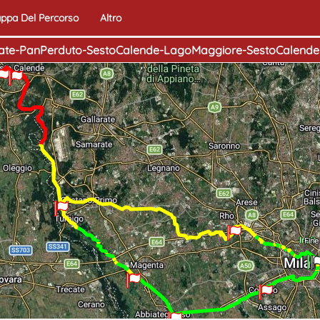
ppa Del Percorso
Altro
Nosate-PanPerduto-SestoCalende-LagoMaggiore-SestoCalend
Inizio
Fine