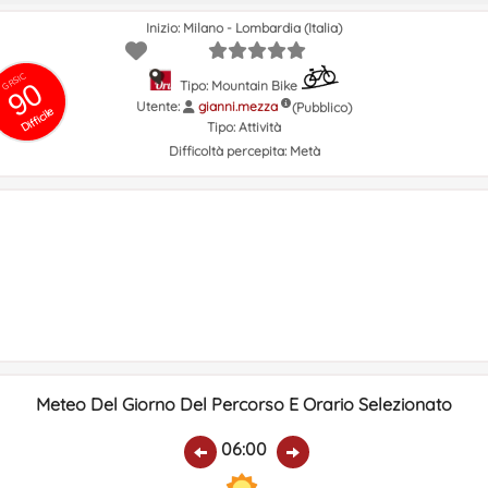
Inizio: Milano - Lombardia (Italia)
GRSIC
90
Tipo: Mountain Bike
Utente:
gianni.mezza
(Pubblico)
Difficile
Tipo:
Attività
Difficoltà percepita:
Metà
Meteo Del Giorno Del Percorso E Orario Selezionato
06:00