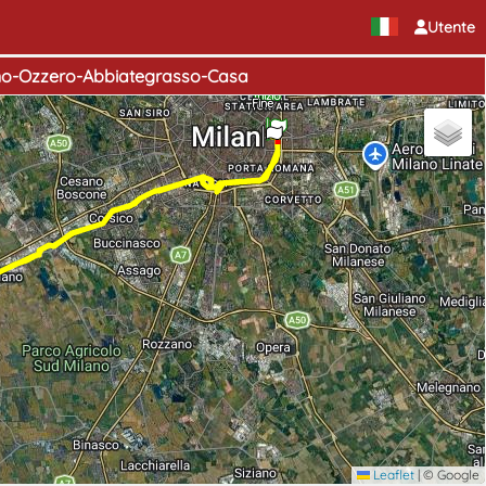
Utente
no-Ozzero-Abbiategrasso-Casa
Inizio
Fine
Leaflet
|
© Google