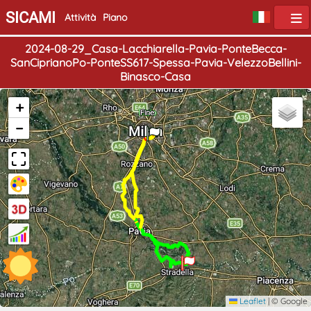
SICAMI
Attività
Piano
2024-08-29_Casa-Lacchiarella-Pavia-PonteBecca-
SanCiprianoPo-PonteSS617-Spessa-Pavia-VelezzoBellini-
Binasco-Casa
+
Inizio
Fine
−
Leaflet
|
© Google