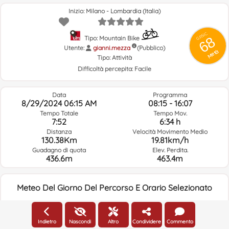
Inizio: Milano - Lombardia (Italia)
GRSIC
68
Tipo: Mountain Bike
Utente:
gianni.mezza
(Pubblico)
Metà
Tipo:
Attività
Difficoltà percepita:
Facile
Data
Programma
8/29/2024 06:15 AM
08:15 - 16:07
Tempo Totale
Tempo Mov.
7:52
6:34 h
Distanza
Velocità Movimento Medio
130.38Km
19.81km/h
Guadagno di quota
Elev. Perdita.
436.6m
463.4m
Meteo Del Giorno Del Percorso E Orario Selezionato
06:00
Indietro
Nascondi
Altro
Condividere
Commento