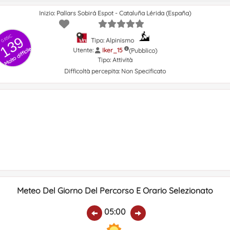
Inizio: Pallars Sobirá Espot - Cataluña Lérida (España)
GRSIC
139
Tipo: Alpinismo
Molto difficile
Utente:
Iker_15
(Pubblico)
Tipo:
Attività
Difficoltà percepita:
Non Specificato
Meteo Del Giorno Del Percorso E Orario Selezionato
05:00