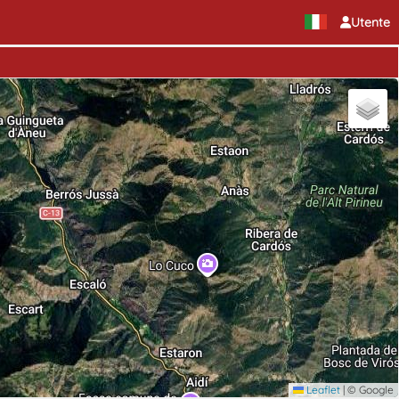
Utente
Leaflet
|
© Google