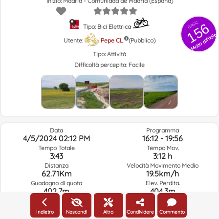
Inizio: Madrid - Comunidad de Madrid (España)
GRSIC
156
Tipo: Bici Elettrica
Molto difficile
Utente:
Pepe CL
(Pubblico)
Tipo:
Attività
Difficoltà percepita:
Facile
Data
Programma
4/5/2024 02:12 PM
16:12 - 19:56
Tempo Totale
Tempo Mov.
3:43
3:12 h
Distanza
Velocità Movimento Medio
62.71Km
19.5km/h
Guadagno di quota
Elev. Perdita.
402.7m
404.3m
Indietro
Nascondi
Altro
Condividere
Commento
Meteo Del Giorno Del Percorso E Orario Selezionato