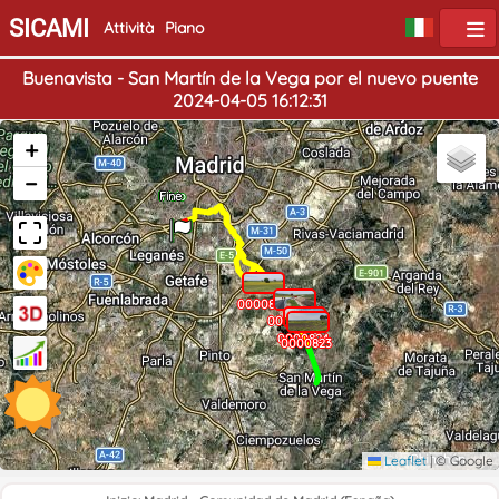
SICAMI
Attività
Piano
Buenavista - San Martín de la Vega por el nuevo puente
2024-04-05 16:12:31
+
−
Inizio
Fine
0000821
0000822
0000824
0000823
Leaflet
|
© Google