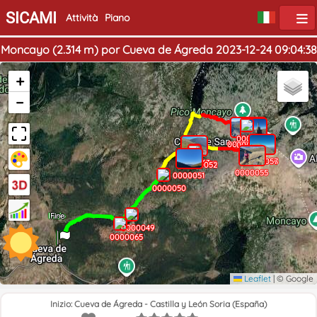
SICAMI
Attività
Piano
Moncayo (2.314 m) por Cueva de Ágreda 2023-12-24 09:04:38
+
−
0000059
0000061
0000060
0000058
0000056
0000057
0000063
0000053
0000052
0000055
0000051
0000050
Inizio
Fine
0000049
0000065
Leaflet
|
© Google
Inizio: Cueva de Ágreda - Castilla y León Soria (España)