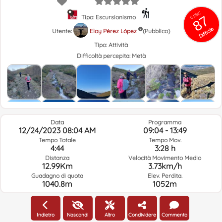
GRSIC
87
Tipo: Escursionismo
Difficile
Utente:
Eloy Pérez López
(Pubblico)
Tipo:
Attività
Difficoltà percepita:
Metà
Data
Programma
12/24/2023 08:04 AM
09:04 - 13:49
Tempo Totale
Tempo Mov.
4:44
3:28 h
Distanza
Velocità Movimento Medio
12.99Km
3.73km/h
Guadagno di quota
Elev. Perdita.
1040.8m
1052m
Meteo Del Giorno Del Percorso E Orario Selezionato
Indietro
Nascondi
Altro
Condividere
Commento